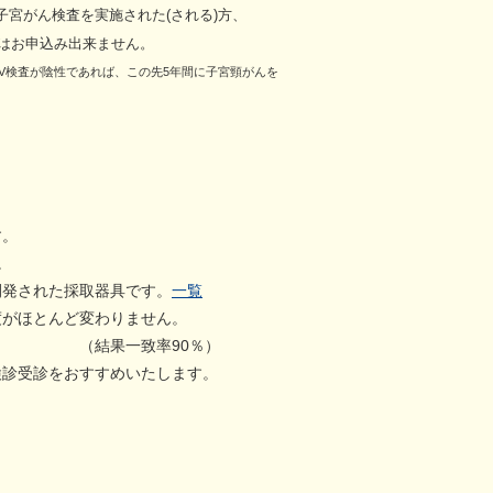
宮がん検査を実施された(される)方、
はお申込み出来ません。
V検査が陰性であれば、この先5
年間に子宮頸がんを
。
。
された採取器具です。
一覧
ほとんど変わりません。
90％）
受診をおすすめいたします。