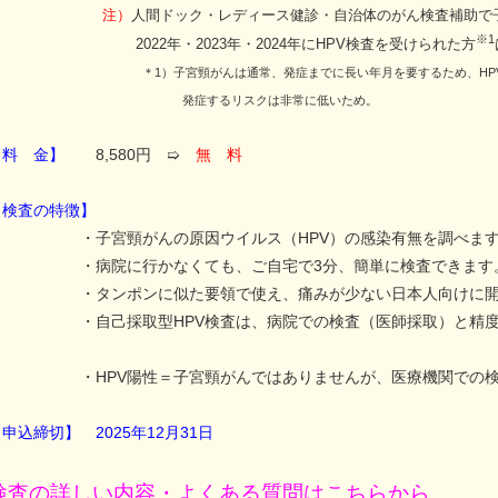
注）
人間ドック・レディース健診・自治体のがん検査補助で子
※1
2022年・2023年・2024年にHPV検査を受けられた方
＊1）子宮頸がんは通常、発症までに長い年月を要するため、HP
発症するリスクは非常に低いため。
【料 金】
8,580円 ➯
無 料
【検査の特徴】
・子宮頸がんの原因ウイルス（HPV）の感染有無を調べます
・病院に行かなくても、ご自宅で3分、簡単に検査できます
・タンポンに似た要領で使え、痛みが少ない日本人向けに開発
・自己採取型HPV検査は、病院での検査（医師採取）と精度が
（結果一致率
・HPV陽性＝子宮頸がんではありませんが、医療機関での検診
申込締切】 2025年12月31日
検査の詳しい内容・よくある質問はこちらから