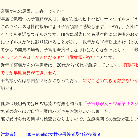
子宮頸がんの原因、ご存じですか？
若年層で急増中の子宮頸がんは、発がん性のヒトパピローマウイルス（H
このウイルスは性的接触により子宮頚部に感染します。HPVは、女性の
いるとても身近なウイルスです。HPVに感染しても基本的には免疫のお
れにウイルスが体に残り続けることがあり、数年から10年以上かけ【が
ってからの発見の場合、子宮を全摘出しなければならなかったり・・・
恐ろしいところは、がんになるまで自覚症状がない
ことです。
近年子宮頸がんの罹患者は、20代から40代で急増しています。
初期症
とでしか早期発見ができません
。
子宮頸がんは原因が明らかになっており、
防ぐことのできる数少ない
可能です。
健康保険組合ではHPV感染の有無を調べる「
子宮頸がんHPV感染リス
対象者の方へはご自宅へ案内ハガキをお送りいたしました。
自宅で受けられる簡単な検査となりますので、医療機関での受診が難し
【対象者】 30～60歳の女性被保険者及び被扶養者