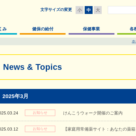
文字サイズの変更
小
中
大
くみ
健保の給付
保健事業
各
ホ
News & Topics
2025年3月
025.03.24
お知らせ
けんこうウォーク開催のご案内
025.03.12
お知らせ
【家庭用常備薬サイト：あなたの薬箱