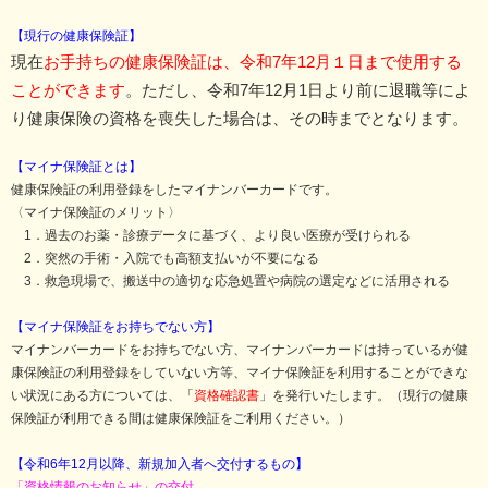
【現行の健康保険証】
現在
お手持ちの健康保険証は、令和7年12月１日まで使用する
ことができます
。ただし、令和7年12月1日より前に退職等によ
り健康保険の資格を喪失した場合は、その時までとなります。
【マイナ保険証とは】
健康保険証の利用登録をしたマイナンバーカードです。
〈マイナ保険証のメリット〉
1．過去のお薬・診療データに基づく、より良い医療が受けられる
2．突然の手術・入院でも高額支払いが不要になる
3．救急現場で、搬送中の適切な応急処置や病院の選定などに活用される
【マイナ保険証をお持ちでない方】
マイナンバーカードをお持ちでない方、マイナンバーカードは持っているが健
康保険証の利用登録をしていない方等、マイナ保険証を利用することができな
い状況にある方については、「
資格確認書
」を発行いたします。（現行の健康
保険証が利用できる間は健康保険証をご利用ください。）
【令和6年12月以降、新規加入者へ交付するもの】
「資格情報のお知らせ」の交付