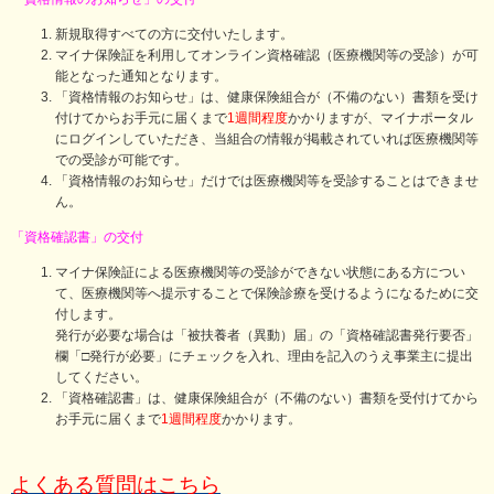
新規取得すべての方に交付いたします。
マイナ保険証を利用してオンライン資格確認（医療機関等の受診）が可
能となった通知となります。
「資格情報のお知らせ」は、健康保険組合が（不備のない）書類を受け
付けてからお手元に届くまで
1週間程度
かかりますが、マイナポータル
にログインしていただき、当組合の情報が掲載されていれば医療機関等
での受診が可能です。
「資格情報のお知らせ」だけでは医療機関等を受診することはできませ
ん。
「資格確認書」の交付
マイナ保険証による医療機関等の受診ができない状態にある方につい
て、医療機関等へ提示することで保険診療を受けるようになるために交
付します。
発行が必要な場合は「被扶養者（異動）届」の「資格確認書発行要否」
欄「□発行が必要」にチェックを入れ、理由を記入のうえ事業主に提出
してください。
「資格確認書」は、健康保険組合が（不備のない）書類を受付けてから
お手元に届くまで
1週間程度
かかります。
よくある質問はこちら