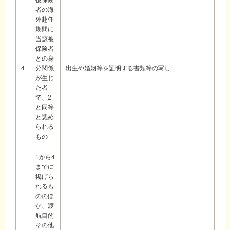
被保険
者の海
外赴任
期間に
当該被
保険者
との身
4
分関係
出生や婚姻等を証明する書類等の写し
が生じ
た者
で、2
と同等
と認め
られる
もの
1から4
までに
掲げら
れるも
ののほ
か、渡
航目的
その他