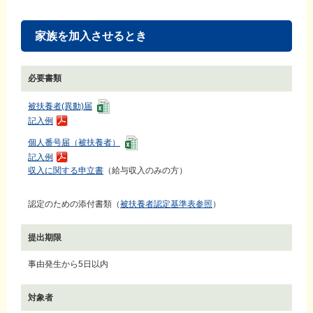
家族を加入させるとき
必要書類
被扶養者(異動)届
記入例
個人番号届（被扶養者）
記入例
収入に関する申立書
（給与収入のみの方）
認定のための添付書類（
被扶養者認定基準表参照
）
提出期限
事由発生から5日以内
対象者