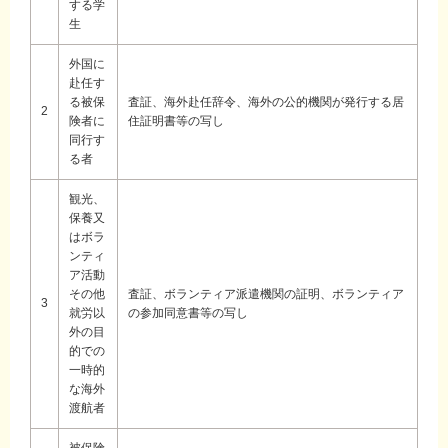
する学
生
外国に
赴任す
る被保
査証、海外赴任辞令、海外の公的機関が発行する居
2
険者に
住証明書等の写し
同行す
る者
観光、
保養又
はボラ
ンティ
ア活動
その他
査証、ボランティア派遣機関の証明、ボランティア
3
就労以
の参加同意書等の写し
外の目
的での
一時的
な海外
渡航者