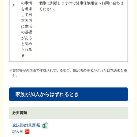
の事情
個別に判断しますので健康保険組合へお問い合わせ
5
を考慮
ください。
して日
本国内
に生活
の基礎
がある
と認め
られる
者
※書類等が外国語で作成されている場合、翻訳者の署名がされた日本語訳も添
付。
家族が加入からはずれるとき
必要書類
被扶養者(異動)届
記入例